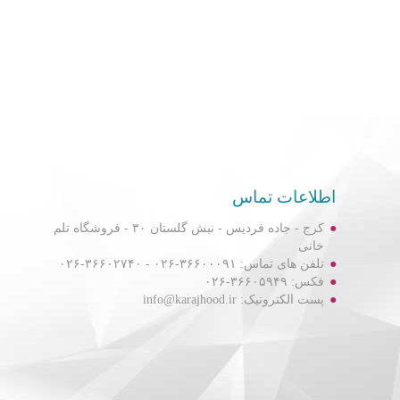
اطلاعات تماس
کرج - جاده فردیس - نبش گلستان ۳۰ - فروشگاه تلم
خانی
تلفن های تماس: ۳۶۶۰۰۰۹۱-۰۲۶ - ۳۶۶۰۲۷۴۰-۰۲۶
فکس: ۳۶۶۰۵۹۴۹-۰۲۶
پست الکترونیک: info@karajhood.ir