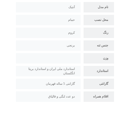
نام مدل
آنتیک
محل نصب
حمام
رنگ
کروم
جنس تنه
برنجی
وزن
استاندارد ملی ایران و استاندارد بریتا
استاندارد
انگلستان
گارانتی
گارانتی 5 ساله قهرمان
اقلام همراه
دو عدد لنگی و قالپاق