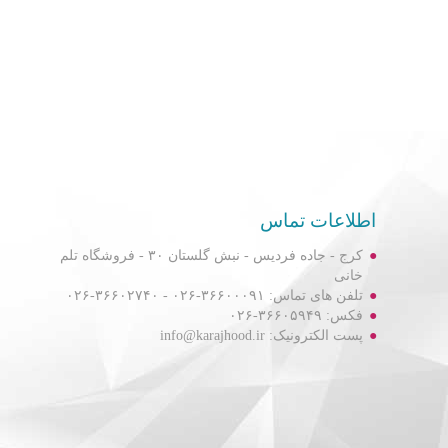
اطلاعات تماس
کرج - جاده فردیس - نبش گلستان ۳۰ - فروشگاه تلم
خانی
تلفن های تماس: ۳۶۶۰۰۰۹۱-۰۲۶ - ۳۶۶۰۲۷۴۰-۰۲۶
فکس: ۳۶۶۰۵۹۴۹-۰۲۶
پست الکترونیک: info@karajhood.ir