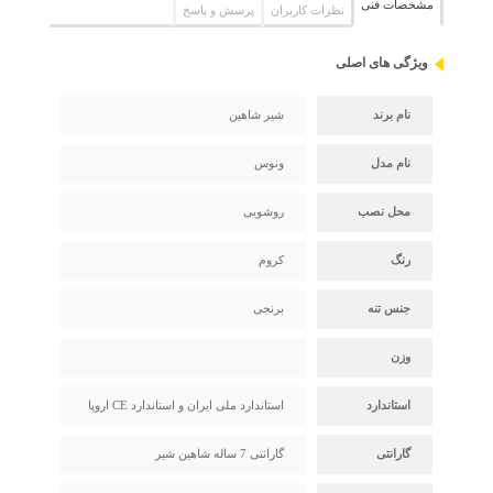
مشخصات فنی
نظرات کاربران
پرسش و پاسخ
ویژگی های اصلی
نام برند
شیر شاهین
نام مدل
ونوس
محل نصب
روشویی
رنگ
کروم
جنس تنه
برنجی
وزن
استاندارد
استاندارد ملی ایران و استاندارد CE اروپا
گارانتی
گارانتی 7 ساله شاهین شیر