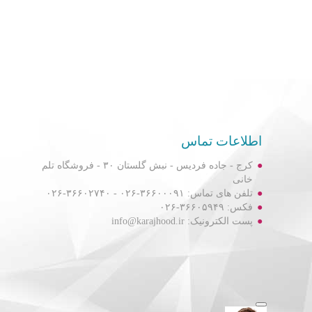
اطلاعات تماس
کرج - جاده فردیس - نبش گلستان ۳۰ - فروشگاه تلم
خانی
تلفن های تماس: ۳۶۶۰۰۰۹۱-۰۲۶ - ۳۶۶۰۲۷۴۰-۰۲۶
فکس: ۳۶۶۰۵۹۴۹-۰۲۶
پست الکترونیک: info@karajhood.ir