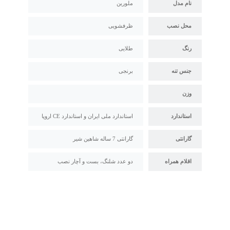
نام مدل
ملورین
محل نصب
ظرفشویی
رنگ
طلایی
جنس تنه
برنجی
وزن
استاندارد
استاندارد ملی ایران و استاندارد CE اروپا
گارانتی
گارانتی 7 ساله شاهین شیر
اقلام همراه
دو عدد شلنگ، بست و آچار نصب