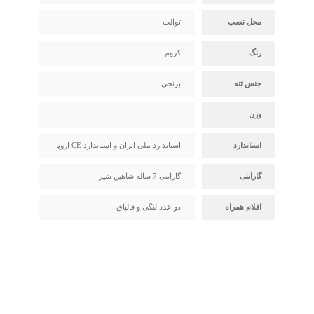
محل نصب
توالت
رنگ
کروم
جنس تنه
برنجی
وزن
استاندارد
استاندارد ملی ایران و استاندارد CE اروپا
گارانتی
گارانتی 7 ساله شاهین شیر
اقلام همراه
دو عدد لنگی و قالپاق