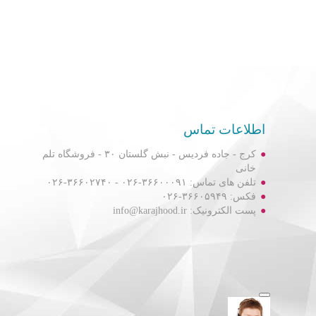
اطلاعات تماس
کرج - جاده فردیس - نبش گلستان ۳۰ - فروشگاه تلم
خانی
تلفن های تماس: ۳۶۶۰۰۰۹۱-۰۲۶ - ۳۶۶۰۲۷۴۰-۰۲۶
فکس: ۳۶۶۰۵۹۴۹-۰۲۶
پست الکترونیک: info@karajhood.ir