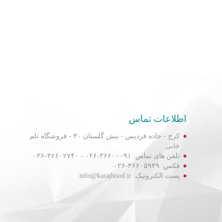
اطلاعات تماس
کرج - جاده فردیس - نبش گلستان ۳۰ - فروشگاه تلم
خانی
تلفن های تماس: ۳۶۶۰۰۰۹۱-۰۲۶ - ۳۶۶۰۲۷۴۰-۰۲۶
فکس: ۳۶۶۰۵۹۴۹-۰۲۶
پست الکترونیک: info@karajhood.ir