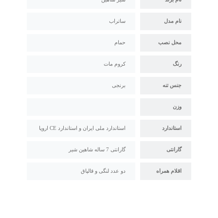
نام مدل
ساتراب
محل نصب
حمام
رنگ
کروم مات
جنس تنه
برنجی
وزن
استاندارد
استاندارد ملی ایران و استاندارد CE اروپا
گارانتی
گارانتی 7 ساله شاهین شیر
اقلام همراه
دو عدد لنگی و قالپاق