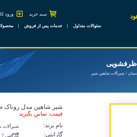
سبد خرید
ورود کا
ود
سئوالات متداول
خدمات پس از فروش
محصولا
 ظرفشویی
تمان
شیرآلات شاهین شیر
شیر شاهین مدل روناک 
قیمت: تماس بگیرید
نام برند:
شیرآلات ش
شیر
گارانتی:
گا