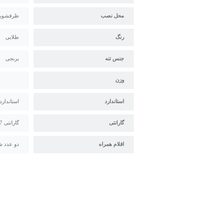
محل نصب
ظرفشوی
رنگ
طلایی
جنس تنه
برنجی
وزن
استاندارد
استاندارد م
گارانتی
گارانتی 7 ساله شاهین شیر
اقلام همراه
دو عدد ش