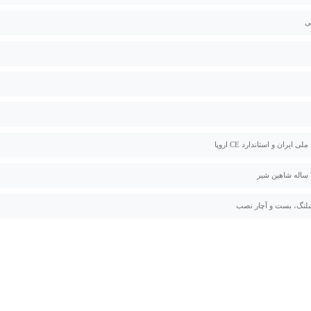
ی
لی ایران و استاندارد CE اروپا
لنگ، بست و آچار نصب