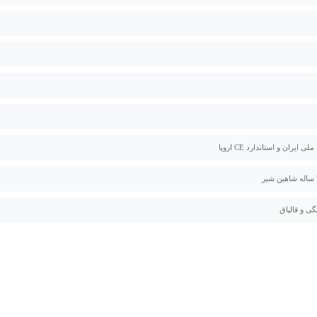
لی ایران و استاندارد CE اروپا
گی و قالپاق