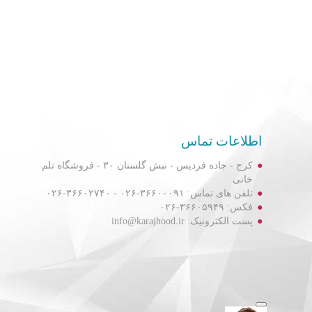
اطلاعات تماس
کرج - جاده فردیس - نبش گلستان ۳۰ - فروشگاه تلم
خانی
تلفن های تماس: ۳۶۶۰۰۰۹۱-۰۲۶ - ۳۶۶۰۲۷۴۰-۰۲۶
فکس: ۳۶۶۰۵۹۴۹-۰۲۶
پست الکترونیک: info@karajhood.ir