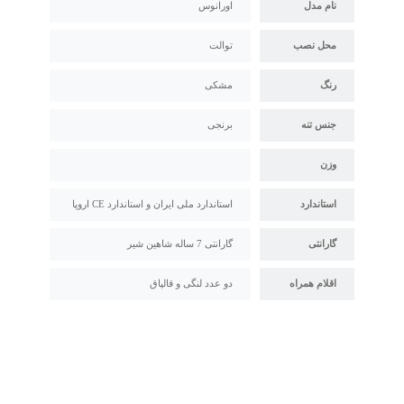
نام مدل
اورانوس
محل نصب
توالت
رنگ
مشکی
جنس تنه
برنجی
وزن
استاندارد
استاندارد ملی ایران و استاندارد CE اروپا
گارانتی
گارانتی 7 ساله شاهین شیر
اقلام همراه
دو عدد لنگی و قالپاق