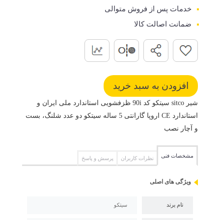
خدمات پس از فروش متوالی
ضمانت اصالت کالا
شیر sitco سیتکو کد 90i ظزفشویی استاندارد ملی ایران و
استاندارد CE اروپا گارانتی 5 ساله سیتکو دو عدد شلنگ، بست
و آچار نصب
مشخصات فنی
نظرات کاربران
پرسش و پاسخ
ویژگی های اصلی
نام برند
سیتکو