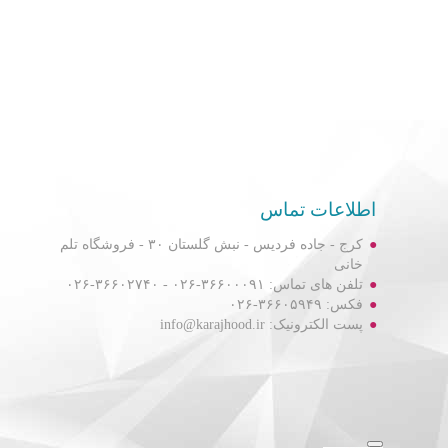
اطلاعات تماس
کرج - جاده فردیس - نبش گلستان ۳۰ - فروشگاه تلم
خانی
تلفن های تماس: ۳۶۶۰۰۰۹۱-۰۲۶ - ۳۶۶۰۲۷۴۰-۰۲۶
فکس: ۳۶۶۰۵۹۴۹-۰۲۶
پست الکترونیک: info@karajhood.ir