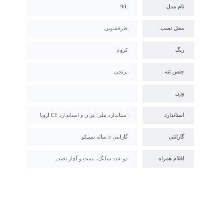
نام مدل
90i
محل نصب
ظرفشویی
رنگ
کروم
جنس تنه
برنجی
وزن
استاندارد
استاندارد ملی ایران و استاندارد CE اروپا
گارانتی
گارانتی 5 ساله سیتکو
اقلام همراه
دو عدد شلنگ، بست و آچار نصب