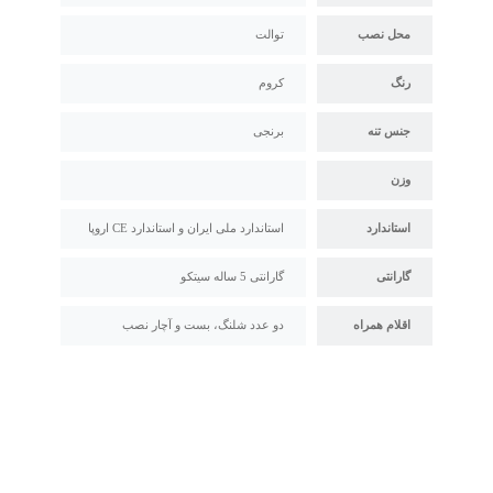
محل نصب
توالت
رنگ
کروم
جنس تنه
برنجی
وزن
استاندارد
استاندارد ملی ایران و استاندارد CE اروپا
گارانتی
گارانتی 5 ساله سیتکو
اقلام همراه
دو عدد شلنگ، بست و آچار نصب