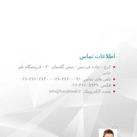
اطلاعات تماس
کرج - جاده فردیس - نبش گلستان ۳۰ - فروشگاه تلم
خانی
تلفن های تماس: ۳۶۶۰۰۰۹۱-۰۲۶ - ۳۶۶۰۲۷۴۰-۰۲۶
فکس: ۳۶۶۰۵۹۴۹-۰۲۶
پست الکترونیک: info@karajhood.ir