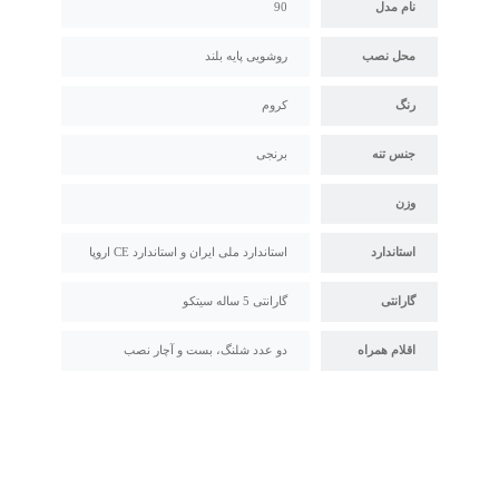
نام مدل
90
محل نصب
روشویی پایه بلند
رنگ
کروم
جنس تنه
برنجی
وزن
استاندارد
استاندارد ملی ایران و استاندارد CE اروپا
گارانتی
گارانتی 5 ساله سیتکو
اقلام همراه
دو عدد شلنگ، بست و آچار نصب