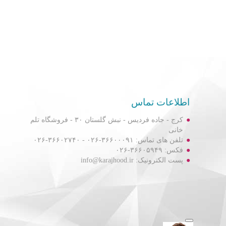
اطلاعات تماس
کرج - جاده فردیس - نبش گلستان ۳۰ - فروشگاه تلم
خانی
تلفن های تماس: ۳۶۶۰۰۰۹۱-۰۲۶ - ۳۶۶۰۲۷۴۰-۰۲۶
فکس: ۳۶۶۰۵۹۴۹-۰۲۶
پست الکترونیک: info@karajhood.ir