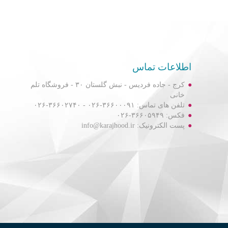
اطلاعات تماس
کرج - جاده فردیس - نبش گلستان ۳۰ - فروشگاه تلم
خانی
تلفن های تماس: ۳۶۶۰۰۰۹۱-۰۲۶ - ۳۶۶۰۲۷۴۰-۰۲۶
فکس: ۳۶۶۰۵۹۴۹-۰۲۶
پست الکترونیک: info@karajhood.ir