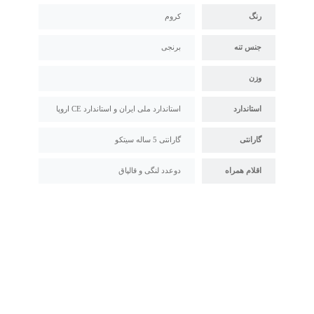
رنگ
کروم
جنس تنه
برنجی
وزن
استاندارد
استاندارد ملی ایران و استاندارد CE اروپا
گارانتی
گارانتی 5 ساله سیتکو
اقلام همراه
دوعدد لنگی و قالپاق