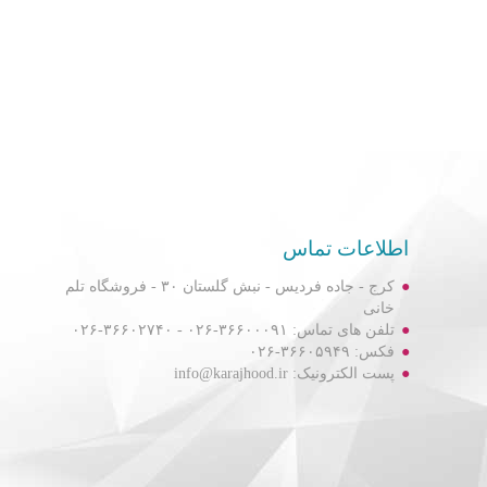
اطلاعات تماس
کرج - جاده فردیس - نبش گلستان ۳۰ - فروشگاه تلم
خانی
تلفن های تماس: ۳۶۶۰۰۰۹۱-۰۲۶ - ۳۶۶۰۲۷۴۰-۰۲۶
فکس: ۳۶۶۰۵۹۴۹-۰۲۶
پست الکترونیک: info@karajhood.ir