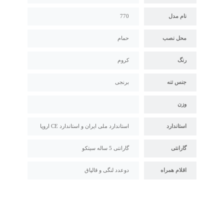
نام مدل
770
محل نصب
حمام
رنگ
کروم
جنس تنه
برنجی
وزن
استاندارد
استاندارد ملی ایران و استاندارد CE اروپا
گارانتی
گارانتی 5 ساله سیتکو
اقلام همراه
دوعدد لنگی و قالپاق