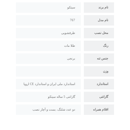
نام برند
سیتکو
نام مدل
767
محل نصب
ظرفشویی
رنگ
طلا مات
جنس تنه
برنجی
وزن
استاندارد
استاندارد ملی ایران و استاندارد CE اروپا
گارانتی
گارانتی 5 ساله سیتکو
اقلام همراه
دو عدد شلنگ، بست و آچار نصب