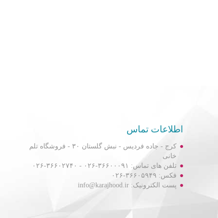
اطلاعات تماس
کرج - جاده فردیس - نبش گلستان ۳۰ - فروشگاه تلم
خانی
تلفن های تماس: ۳۶۶۰۰۰۹۱-۰۲۶ - ۳۶۶۰۲۷۴۰-۰۲۶
فکس: ۳۶۶۰۵۹۴۹-۰۲۶
پست الکترونیک: info@karajhood.ir