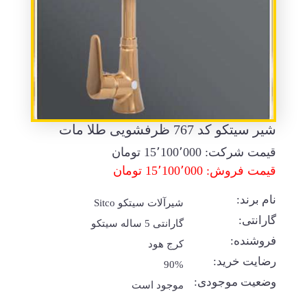
شیر سیتکو کد 767 ظرفشویی طلا مات
قیمت شرکت:
15٬100٬000
تومان
قیمت فروش: 15٬100٬000 تومان
نام برند:
شیرآلات سیتکو Sitco
گارانتی:
گارانتی 5 ساله سیتکو
فروشنده:
کرج هود
رضایت خرید:
90%
وضعیت موجودی:
موجود است