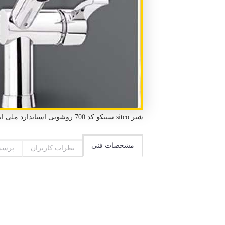
شیر sitco سیتکو کد 700 روشویی استاندارد ملی ایران و استاندارد CE اروپا گارانتی 5 ساله سیتکو دو عدد شلنگ، بست و آچار نصب
مشخصات فنی
نظرات کاربران
پرسش