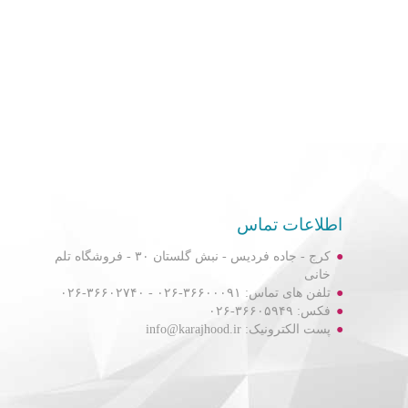
اطلاعات تماس
کرج - جاده فردیس - نبش گلستان ۳۰ - فروشگاه تلم
خانی
تلفن های تماس: ۳۶۶۰۰۰۹۱-۰۲۶ - ۳۶۶۰۲۷۴۰-۰۲۶
فکس: ۳۶۶۰۵۹۴۹-۰۲۶
پست الکترونیک: info@karajhood.ir