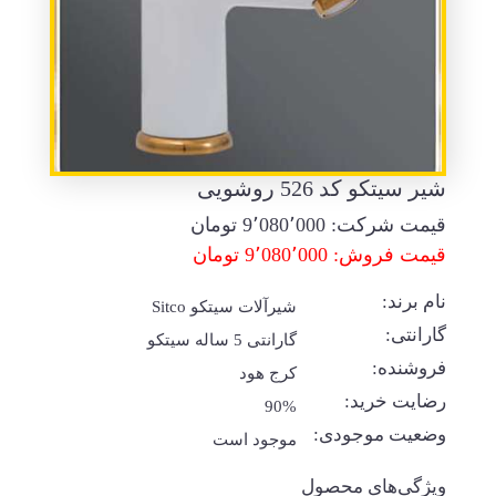
شیر سیتکو کد 526 روشویی
قیمت شرکت:
9٬080٬000
تومان
قیمت فروش: 9٬080٬000 تومان
نام برند:
شیرآلات سیتکو Sitco
گارانتی:
گارانتی 5 ساله سیتکو
فروشنده:
کرج هود
رضایت خرید:
90%
وضعیت موجودی:
موجود است
ویژگی‌های محصول