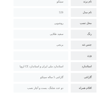
نام برند
سیتکو
نام مدل
526
محل نصب
روشویی
رنگ
سفید طلایی
جنس تنه
برنجی
وزن
استاندارد
استاندارد ملی ایران و استاندارد CE اروپا
گارانتی
گارانتی 5 ساله سیتکو
اقلام همراه
دو عدد شلنگ، بست و آچار نصب