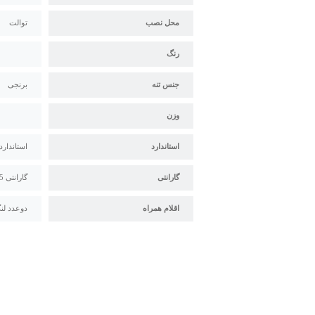
محل نصب
توالت
رنگ
جنس تنه
برنجی
وزن
استاندارد
استاندارد م
گارانتی
گارانتی 5 ساله سیتکو
اقلام همراه
دوعدد لنگ