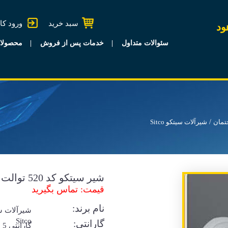
سبد خرید
ورود کا
ود
سئوالات متداول
خدمات پس از فروش
محصولا
تمان
شیرآلات سیتکو Sitco
شیر سیتکو کد 520 توالت
قیمت: تماس بگیرید
نام برند:
شیرآلات س
Sitco
گارانتی:
گا