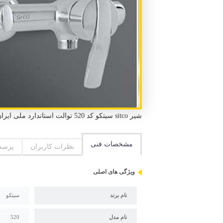
شیر sitco سیتکو کد 520 توالت استاندارد ملی ایران و استاندارد CE اروپا گارانتی 5 ساله سیتکو دوعدد لنگی و قالپاق
مشخصات فنی
نظرات کاربران
پرسش
ویژگی های اصلی
نام برند
سیتکو
نام مدل
520