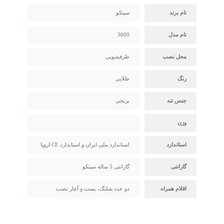
نام برند
سیتکو
نام مدل
3600
محل نصب
ظرفشویی
رنگ
طلایی
جنس تنه
برنجی
وزن
استاندارد
استاندارد ملی ایران و استاندارد CE اروپا
گارانتی
گارانتی 5 ساله سیتکو
اقلام همراه
دو عدد شلنگ، بست و آچار نصب