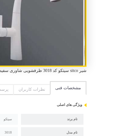
شیر sitco سیتکو کد 3018 ظرفشویی شاوری سفید استاندارد ملی ایران و استاندارد CE اروپا گارانتی 5 ساله سیتکو دو عدد شلنگ، بست و آچار نصب
مشخصات فنی
نظرات کاربران
پرسش
ویژگی های اصلی
نام برند
سیتکو
نام مدل
3018