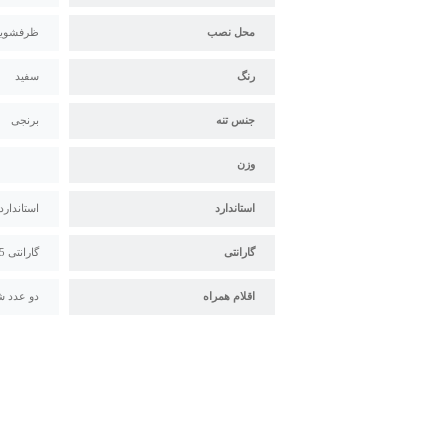
محل نصب
ظرفشویی
رنگ
سفید
جنس تنه
برنجی
وزن
استاندارد
استاندارد م
گارانتی
گارانتی 5 ساله سیتکو
اقلام همراه
دو عدد ش