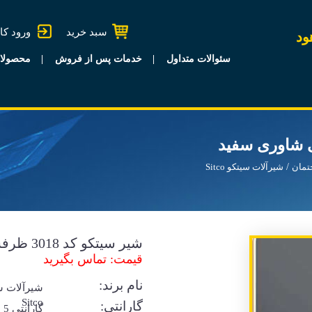
سبد خرید
ورود کا
ود
سئوالات متداول
خدمات پس از فروش
محصولا
تمان
شیرآلات سیتکو Sitco
شیر سیتکو کد 3018 ظرفشویی شاوری سفید
قیمت: تماس بگیرید
نام برند:
شیرآلات س
Sitco
گارانتی:
گا