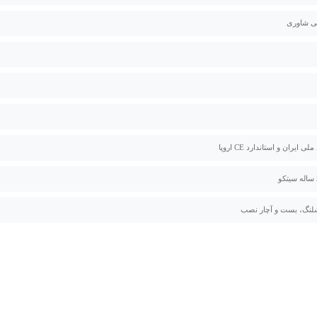
 شاوری
لی ایران و استاندارد CE اروپا
لنگ، بست و آچار نصب