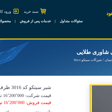
سبد خرید
ورود کا
ود
سئوالات متداول
خدمات پس از فروش
محصولا
تمان
شیرآلات سیتکو Sitco
شیر سیتکو کد 3016 ظرفشویی شاوری طلایی
قیمت شرکت:
16٬200٬000
تو
قیمت فروش: 16٬200٬000 تومان
نام برند: