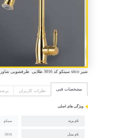
شیر sitco سیتکو کد 3016 طلایی ظرفشویی شاوریی طلای استاندارد ملی ایران و استاندارد CE اروپا گارانتی 5 ساله سیتکو دو عدد شلنگ، بست و آچار نصب
مشخصات فنی
نظرات کاربران
پرسش
ویژگی های اصلی
نام برند
سیتکو
نام مدل
3016