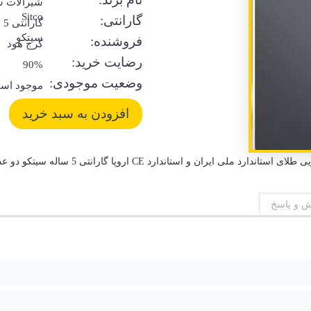
شیرآلات س
Sitco
گارانتی:
گا
سیتکو
فروشنده:
کرج هود
رضایت خرید:
90%
وضعیت موجودی:
موجود اس
 و پاسخ