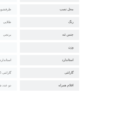
محل نصب
ظرفشویی
رنگ
طلایی
جنس تنه
برنجی
وزن
استاندارد
استاندارد م
گارانتی
گارانتی 5 ساله سیتکو
اقلام همراه
دو عدد ش