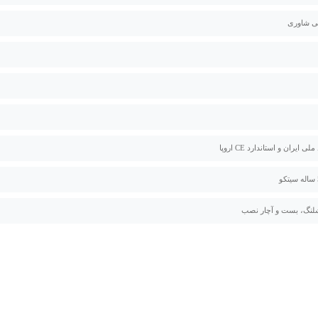
 شاوری
لی ایران و استاندارد CE اروپا
لنگ، بست و آچار نصب