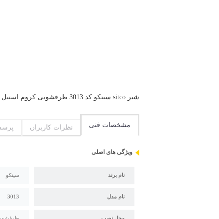
شیر sitco سیتکو کد 3013 ظرفشویی کروم استیل استاندارد ملی ایران و استاندارد CE اروپا گارانتی 5 ساله سیتکو دو عدد شلنگ، بست و آچار نصب
مشخصات فنی
نظرات کاربران
پرسش
ویژگی های اصلی
نام برند
سیتکو
نام مدل
3013
محل نصب
ظرفشوی