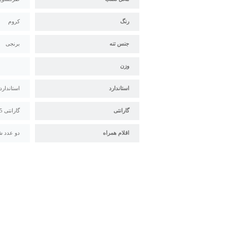
رنگ
کروم
جنس تنه
برنجی
وزن
استاندارد
استاندارد م
گارانتی
گارانتی 5 ساله سیتکو
اقلام همراه
دو عدد ش