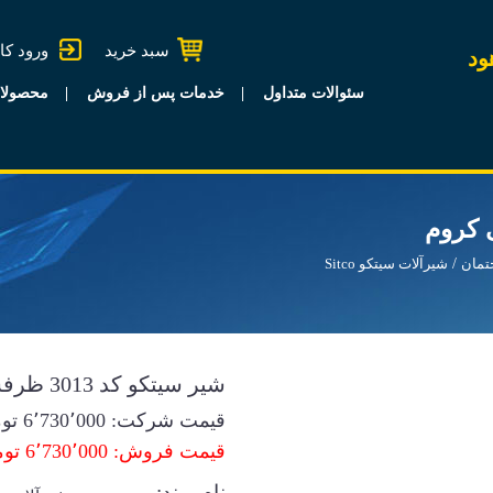
سبد خرید
ورود کا
ود
سئوالات متداول
خدمات پس از فروش
محصولا
تمان
شیرآلات سیتکو Sitco
شیر سیتکو کد 3013 ظرفشویی کروم
قیمت شرکت:
6٬730٬000
توم
قیمت فروش: 6٬730٬000 تومان
نام برند: