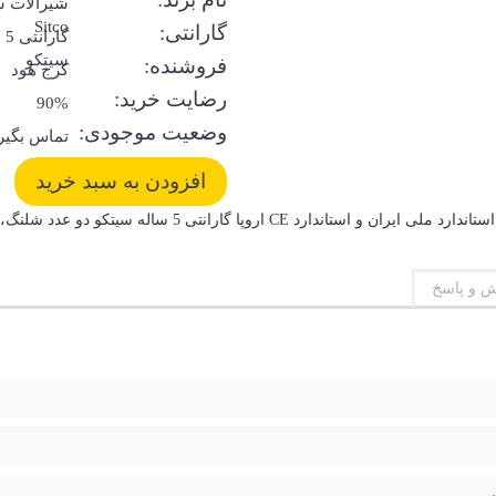
شیرآلات س
Sitco
گارانتی:
گا
سیتکو
فروشنده:
کرج هود
رضایت خرید:
90%
وضعیت موجودی:
تماس بگیر
 و پاسخ
ی