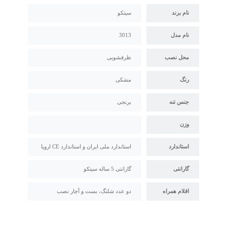
نام برند
سیتکو
نام مدل
3013
محل نصب
ظرفشویی
رنگ
مشکی
جنس تنه
برنجی
وزن
استاندارد
استاندارد ملی ایران و استاندارد CE اروپا
گارانتی
گارانتی 5 ساله سیتکو
اقلام همراه
دو عدد شلنگ، بست و آچار نصب