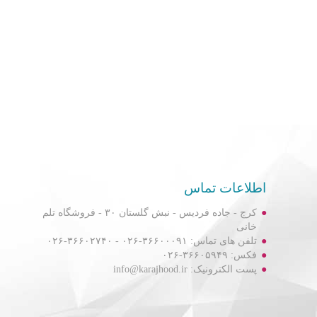
اطلاعات تماس
کرج - جاده فردیس - نبش گلستان ۳۰ - فروشگاه تلم
خانی
تلفن های تماس: ۳۶۶۰۰۰۹۱-۰۲۶ - ۳۶۶۰۲۷۴۰-۰۲۶
فکس: ۳۶۶۰۵۹۴۹-۰۲۶
پست الکترونیک: info@karajhood.ir