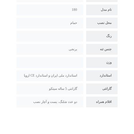
نام مدل
180
محل نصب
حمام
رنگ
جنس تنه
برنجی
وزن
استاندارد
استاندارد ملی ایران و استاندارد CE اروپا
گارانتی
گارانتی 5 ساله سیتکو
اقلام همراه
دو عدد شلنگ، بست و آچار نصب