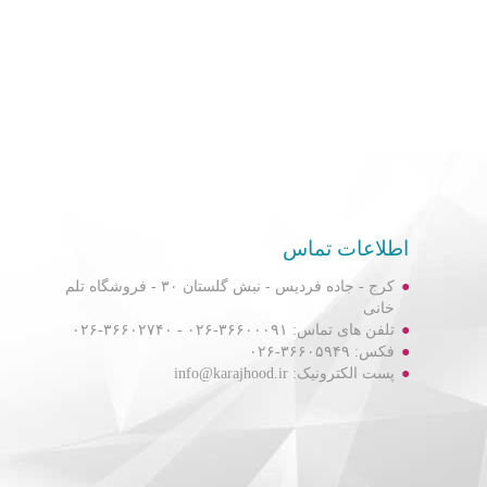
اطلاعات تماس
کرج - جاده فردیس - نبش گلستان ۳۰ - فروشگاه تلم
خانی
تلفن های تماس: ۳۶۶۰۰۰۹۱-۰۲۶ - ۳۶۶۰۲۷۴۰-۰۲۶
فکس: ۳۶۶۰۵۹۴۹-۰۲۶
پست الکترونیک: info@karajhood.ir