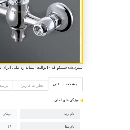
شیرsitco سیتکو کد 17توالت استاندارد ملی ایران و استاندارد CE اروپا گارانتی 5 ساله سیتکو دوعدد لنگی و قالپاق
مشخصات فنی
نظرات کاربران
پرسش
ویژگی های اصلی
نام برند
سیتکو
نام مدل
17