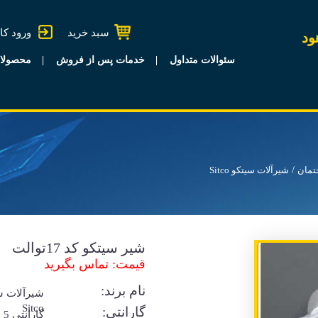
سبد خرید
ورود کا
ود
سئوالات متداول
خدمات پس از فروش
محصولا
تمان
شیرآلات سیتکو Sitco
شیر سیتکو کد 17توالت
قیمت: تماس بگیرید
نام برند:
شیرآلات س
Sitco
گارانتی:
گا