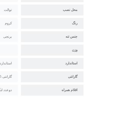
محل نصب
توالت
رنگ
کروم
جنس تنه
برنجی
وزن
استاندارد
استاندارد م
گارانتی
گارانتی 5 ساله سیتکو
اقلام همراه
دوعدد لنگ