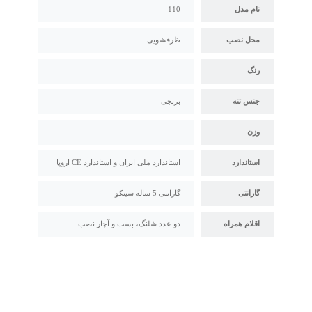
نام مدل
110
محل نصب
ظرفشویی
رنگ
جنس تنه
برنجی
وزن
استاندارد
استاندارد ملی ایران و استاندارد CE اروپا
گارانتی
گارانتی 5 ساله سیتکو
اقلام همراه
دو عدد شلنگ، بست و آچار نصب