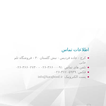
اطلاعات تماس
کرج - جاده فردیس - نبش گلستان ۳۰ - فروشگاه تلم
خانی
تلفن های تماس: ۳۶۶۰۰۰۹۱-۰۲۶ - ۳۶۶۰۲۷۴۰-۰۲۶
فکس: ۳۶۶۰۵۹۴۹-۰۲۶
پست الکترونیک: info@karajhood.ir