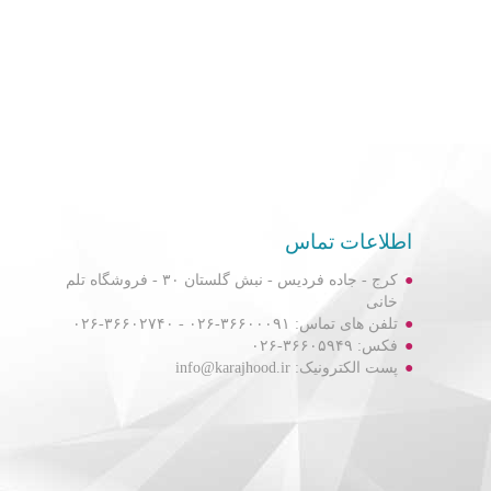
اطلاعات تماس
کرج - جاده فردیس - نبش گلستان ۳۰ - فروشگاه تلم
خانی
تلفن های تماس: ۳۶۶۰۰۰۹۱-۰۲۶ - ۳۶۶۰۲۷۴۰-۰۲۶
فکس: ۳۶۶۰۵۹۴۹-۰۲۶
پست الکترونیک: info@karajhood.ir