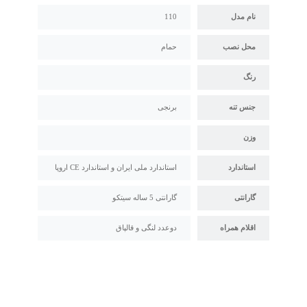
نام مدل
110
محل نصب
حمام
رنگ
جنس تنه
برنجی
وزن
استاندارد
استاندارد ملی ایران و استاندارد CE اروپا
گارانتی
گارانتی 5 ساله سیتکو
اقلام همراه
دوعدد لنگی و قالپاق