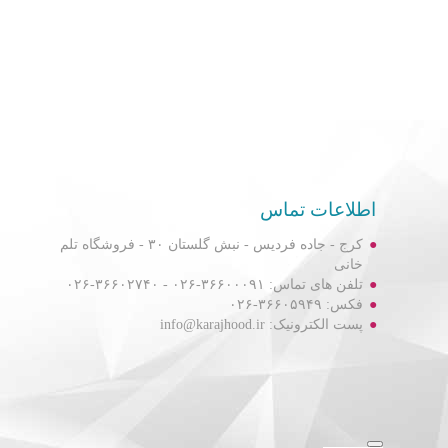
اطلاعات تماس
کرج - جاده فردیس - نبش گلستان ۳۰ - فروشگاه تلم
خانی
تلفن های تماس: ۳۶۶۰۰۰۹۱-۰۲۶ - ۳۶۶۰۲۷۴۰-۰۲۶
فکس: ۳۶۶۰۵۹۴۹-۰۲۶
پست الکترونیک: info@karajhood.ir