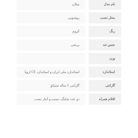
نام مدل
میلان
محل نصب
روشویی
رنگ
کروم
جنس تنه
برنجی
وزن
استاندارد
استاندارد ملی ایران و استاندارد CE اروپا
گارانتی
گارانتی 5 ساله سیتکو
اقلام همراه
دو عدد شلنگ، بست و آچار نصب