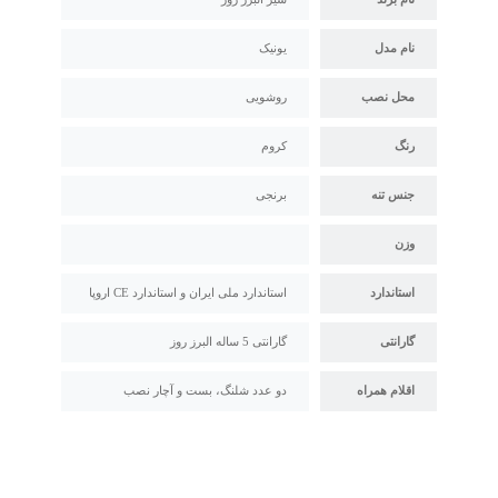
نام مدل
یونیک
محل نصب
روشویی
رنگ
کروم
جنس تنه
برنجی
وزن
استاندارد
استاندارد ملی ایران و استاندارد CE اروپا
گارانتی
گارانتی 5 ساله البرز روز
اقلام همراه
دو عدد شلنگ، بست و آچار نصب