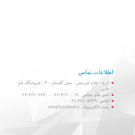
اطلاعات تماس
کرج - جاده فردیس - نبش گلستان ۳۰ - فروشگاه تلم
خانی
تلفن های تماس: ۳۶۶۰۰۰۹۱-۰۲۶ - ۳۶۶۰۲۷۴۰-۰۲۶
فکس: ۳۶۶۰۵۹۴۹-۰۲۶
پست الکترونیک: info@karajhood.ir