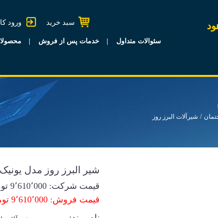
سبد خرید
ورود کا
ود
سئوالات متداول
خدمات پس از فروش
محصولا
تمان
شیرآلات البرز روز
شیر البرز روز مدل یونیک
قیمت شرکت:
9٬610٬000
توم
قیمت فروش: 9٬610٬000 تومان
نام برند: