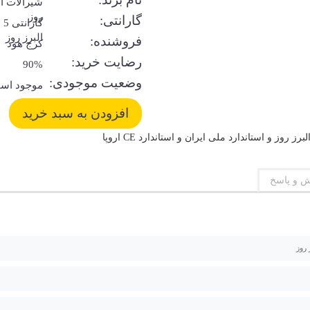
شیرآلات ال
روز
گارانتی:
گا
البرز روز
فروشنده:
کرج هود
رضایت خرید:
90%
وضعیت موجودی:
موجود اس
 و پاسخ
 روز