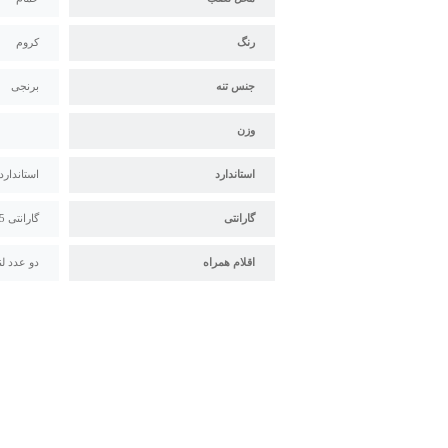
رنگ
کروم
جنس تنه
برنجی
وزن
استاندارد
استاندارد م
گارانتی
گارانتی 5 ساله البرز روز
اقلام همراه
دو عدد لن