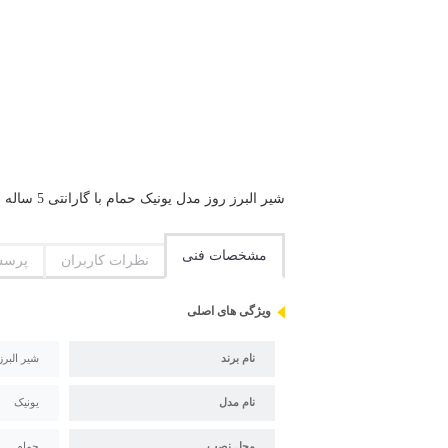
شیر البرز روز مدل یونیک حمام با گارانتی 5 ساله البرز روز و استاندارد ملی ایران و استاندارد CE اروپا
مشخصات فنی
نظرات کاربران
پرسش
ویژگی های اصلی
نام برند
شیر البرز
نام مدل
یونیک
محل نصب
حمام