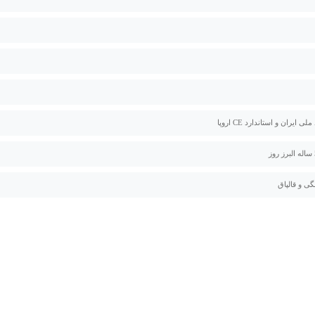
لی ایران و استاندارد CE اروپا
گی و قالپاق