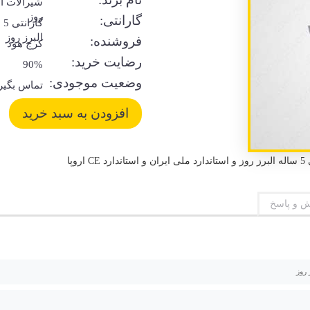
شیرآلات ال
روز
گارانتی:
گا
البرز روز
فروشنده:
کرج هود
رضایت خرید:
90%
وضعیت موجودی:
تماس بگیر
پا
 و پاسخ
 روز