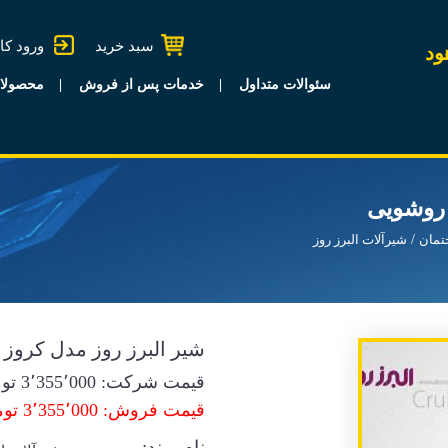
سبد خرید
ورود کا
ود
سئوالات متداول
خدمات پس از فروش
محصولا
 روشویی
تمان
شیرآلات البرز روز
شیر البرز روز مدل کروز
قیمت شرکت:
3٬355٬000
توم
قیمت فروش: 3٬355٬000 تومان
نام برند: