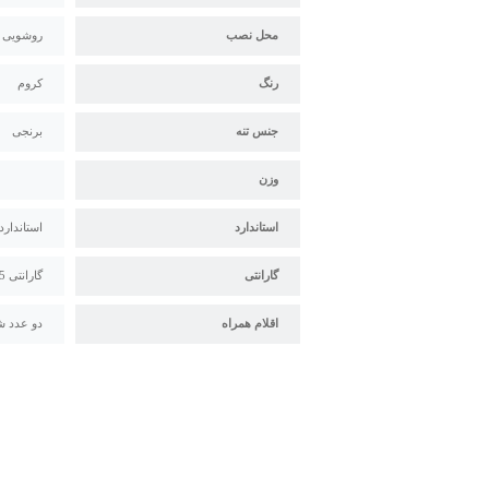
محل نصب
روشویی
رنگ
کروم
جنس تنه
برنجی
وزن
استاندارد
استاندارد م
گارانتی
گارانتی 5 ساله البرز روز
اقلام همراه
دو عدد ش