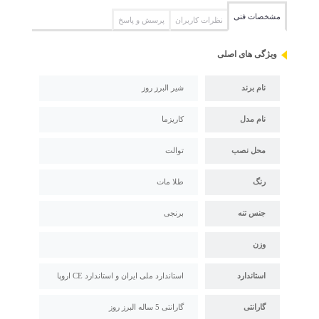
مشخصات فنی
نظرات کاربران
پرسش و پاسخ
ویژگی های اصلی
نام برند
شیر البرز روز
نام مدل
کاریزما
محل نصب
توالت
رنگ
طلا مات
جنس تنه
برنجی
وزن
استاندارد
استاندارد ملی ایران و استاندارد CE اروپا
گارانتی
گارانتی 5 ساله البرز روز