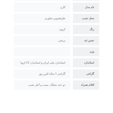
نام مدل
کارن
محل نصب
ظرفشویی شاوری
رنگ
کروم
جنس تنه
برنجی
وزن
استاندارد
استاندارد ملی ایران و استاندارد CE اروپا
گارانتی
گارانتی 5 ساله البرز روز
اقلام همراه
دو عدد شلنگ، بست و آچار نصب