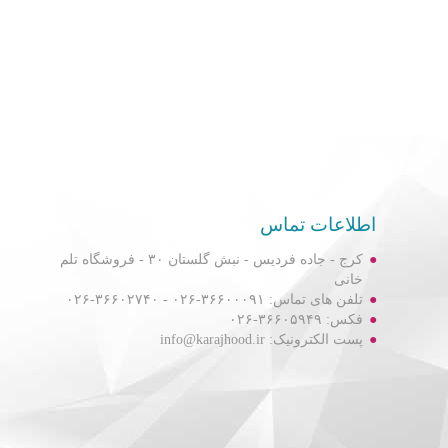
اطلاعات تماس
کرج - جاده فردیس - نبش گلستان ۳۰ - فروشگاه تلم
خانی
تلفن های تماس: ۳۶۶۰۰۰۹۱-۰۲۶ - ۳۶۶۰۲۷۴۰-۰۲۶
فکس: ۳۶۶۰۵۹۴۹-۰۲۶
پست الکترونیک: info@karajhood.ir