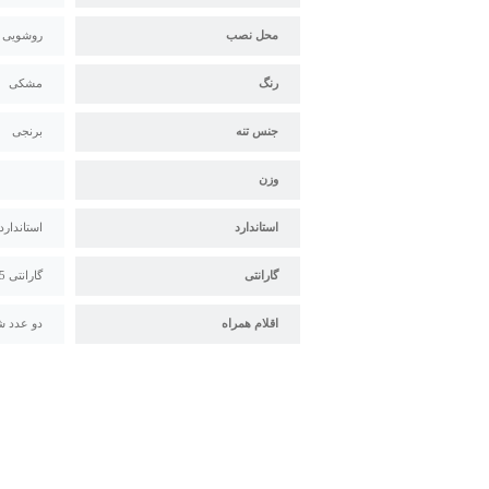
محل نصب
روشویی
رنگ
مشکی
جنس تنه
برنجی
وزن
استاندارد
استاندارد م
گارانتی
گارانتی 5 ساله البرز روز
اقلام همراه
دو عدد ش