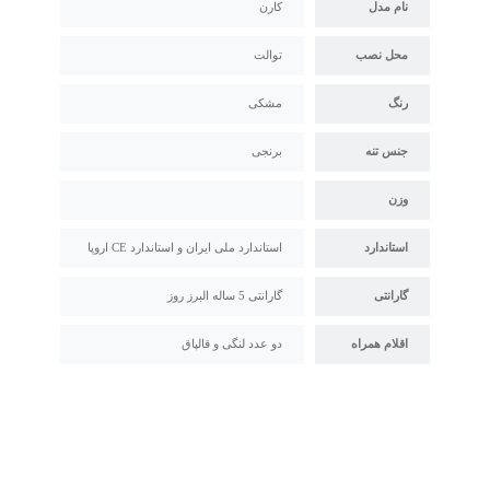
نام مدل
کارن
محل نصب
توالت
رنگ
مشکی
جنس تنه
برنجی
وزن
استاندارد
استاندارد ملی ایران و استاندارد CE اروپا
گارانتی
گارانتی 5 ساله البرز روز
اقلام همراه
دو عدد لنگی و قالپاق