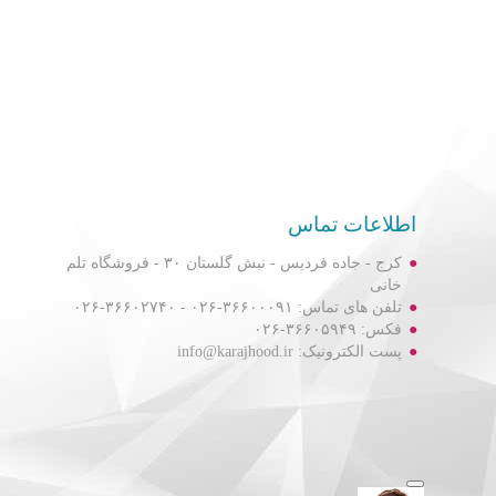
اطلاعات تماس
کرج - جاده فردیس - نبش گلستان ۳۰ - فروشگاه تلم
خانی
تلفن های تماس: ۳۶۶۰۰۰۹۱-۰۲۶ - ۳۶۶۰۲۷۴۰-۰۲۶
فکس: ۳۶۶۰۵۹۴۹-۰۲۶
پست الکترونیک: info@karajhood.ir