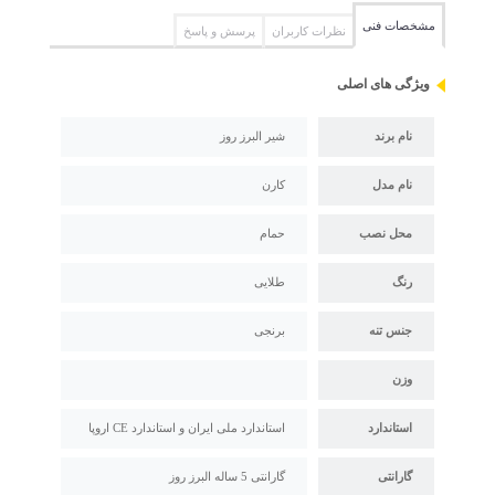
مشخصات فنی
نظرات کاربران
پرسش و پاسخ
ویژگی های اصلی
نام برند
شیر البرز روز
نام مدل
کارن
محل نصب
حمام
رنگ
طلایی
جنس تنه
برنجی
وزن
استاندارد
استاندارد ملی ایران و استاندارد CE اروپا
گارانتی
گارانتی 5 ساله البرز روز