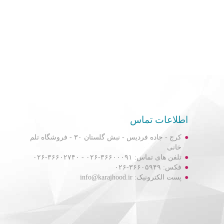
اطلاعات تماس
کرج - جاده فردیس - نبش گلستان ۳۰ - فروشگاه تلم
خانی
تلفن های تماس: ۳۶۶۰۰۰۹۱-۰۲۶ - ۳۶۶۰۲۷۴۰-۰۲۶
فکس: ۳۶۶۰۵۹۴۹-۰۲۶
پست الکترونیک: info@karajhood.ir