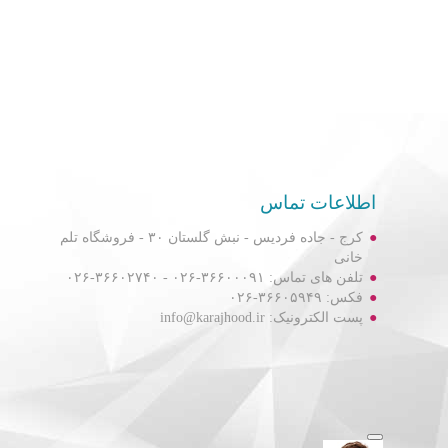
اطلاعات تماس
کرج - جاده فردیس - نبش گلستان ۳۰ - فروشگاه تلم
خانی
تلفن های تماس: ۳۶۶۰۰۰۹۱-۰۲۶ - ۳۶۶۰۲۷۴۰-۰۲۶
فکس: ۳۶۶۰۵۹۴۹-۰۲۶
پست الکترونیک: info@karajhood.ir