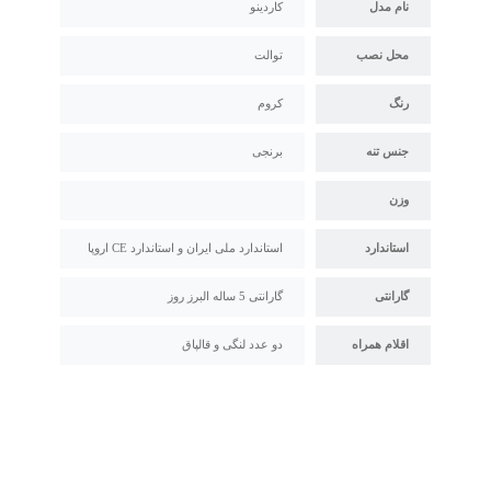
نام مدل
کاردینو
محل نصب
توالت
رنگ
کروم
جنس تنه
برنجی
وزن
استاندارد
استاندارد ملی ایران و استاندارد CE اروپا
گارانتی
گارانتی 5 ساله البرز روز
اقلام همراه
دو عدد لنگی و قالپاق