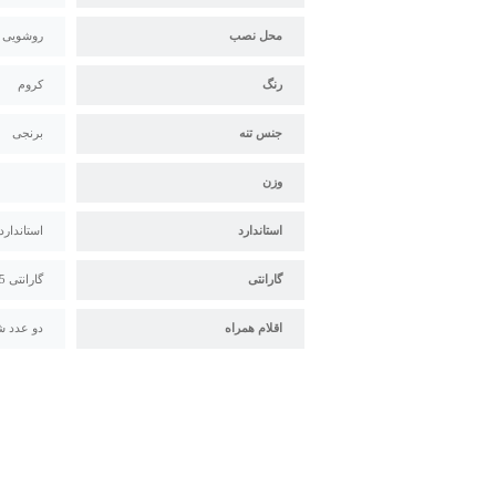
محل نصب
روشویی
رنگ
کروم
جنس تنه
برنجی
وزن
استاندارد
استاندارد م
گارانتی
گارانتی 5 ساله البرز روز
اقلام همراه
دو عدد ش