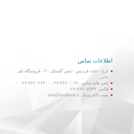
اطلاعات تماس
کرج - جاده فردیس - نبش گلستان ۳۰ - فروشگاه تلم
خانی
تلفن های تماس: ۳۶۶۰۰۰۹۱-۰۲۶ - ۳۶۶۰۲۷۴۰-۰۲۶
فکس: ۳۶۶۰۵۹۴۹-۰۲۶
پست الکترونیک: info@karajhood.ir