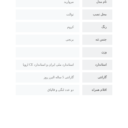
نام مدل
مروارید
محل نصب
توالت
رنگ
کروم
جنس تنه
برنجی
وزن
استاندارد
استاندارد ملی ایران و استاندارد CE اروپا
گارانتی
گارانتی 5 ساله البرز روز
اقلام همراه
دو عدد لنگی و قالپاق