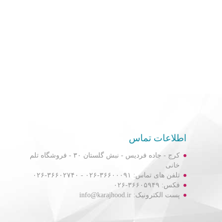
اطلاعات تماس
کرج - جاده فردیس - نبش گلستان ۳۰ - فروشگاه تلم
خانی
تلفن های تماس: ۳۶۶۰۰۰۹۱-۰۲۶ - ۳۶۶۰۲۷۴۰-۰۲۶
فکس: ۳۶۶۰۵۹۴۹-۰۲۶
پست الکترونیک: info@karajhood.ir