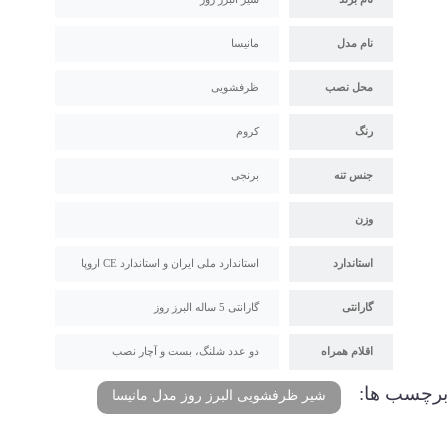
نام مدل
مانیسا
محل نصب
ظرفشویی
رنگ
کروم
جنس تنه
برنجی
وزن
استاندارد
استاندارد ملی ایران و استاندارد CE اروپا
گارانتی
گارانتی 5 ساله البرز روز
اقلام همراه
دو عدد شلنگ، بست و آچار نصب
برچسب ها:
شیر ظرفشویی البرز روز مدل مانیسا