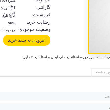
شیرآلات ال
روز
گارانتی:
گا
البرز روز
فروشنده:
کرج هود
رضایت خرید:
90%
وضعیت موجودی:
موجود اس
اروپا
 و پاسخ
 روز
ن