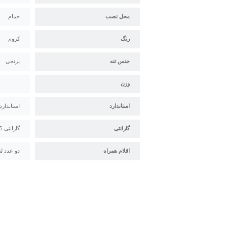
محل نصب
حمام
رنگ
کروم
جنس تنه
برنجی
وزن
استاندارد
استاندارد م
گارانتی
گارانتی 5 ساله البرز روز
اقلام همراه
دو عدد لن