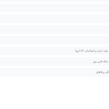
لی ایران و استاندارد CE اروپا
گی و قالپاق