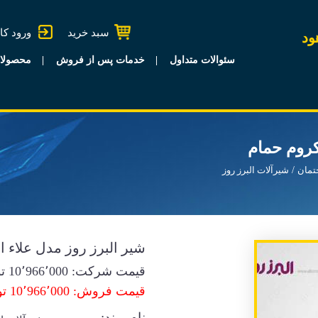
سبد خرید
ورود کا
ود
سئوالات متداول
خدمات پس از فروش
محصولا
کروم حمام
تمان
شیرآلات البرز روز
شیر البرز روز مدل علاء ا
قیمت شرکت:
10٬966٬000
تو
قیمت فروش: 10٬966٬000 تومان
نام برند: