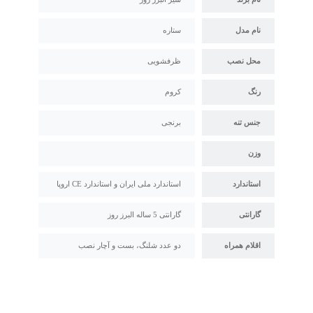
نام مدل
ستاره
محل نصب
ظرفشویی
رنگ
کروم
جنس تنه
برنجی
وزن
استاندارد
استاندارد ملی ایران و استاندارد CE اروپا
گارانتی
گارانتی 5 ساله البرز روز
اقلام همراه
دو عدد شلنگ، بست و آچار نصب