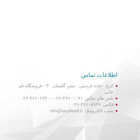
اطلاعات تماس
کرج - جاده فردیس - نبش گلستان ۳۰ - فروشگاه تلم
خانی
تلفن های تماس: ۳۶۶۰۰۰۹۱-۰۲۶ - ۳۶۶۰۲۷۴۰-۰۲۶
فکس: ۳۶۶۰۵۹۴۹-۰۲۶
پست الکترونیک: info@karajhood.ir