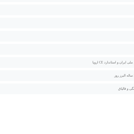
لی ایران و استاندارد CE اروپا
گی و قالپاق