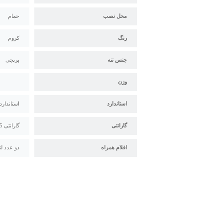
محل نصب
حمام
رنگ
کروم
جنس تنه
برنجی
وزن
استاندارد
استاندارد م
گارانتی
گارانتی 5 ساله البرز روز
اقلام همراه
دو عدد لن