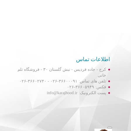
اطلاعات تماس
کرج - جاده فردیس - نبش گلستان ۳۰ - فروشگاه تلم
خانی
تلفن های تماس: ۳۶۶۰۰۰۹۱-۰۲۶ - ۳۶۶۰۲۷۴۰-۰۲۶
فکس: ۳۶۶۰۵۹۴۹-۰۲۶
پست الکترونیک: info@karajhood.ir