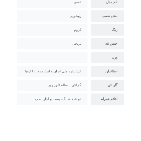
نام مدل
تنسو
محل نصب
روشویی
رنگ
کروم
جنس تنه
برنجی
وزن
استاندارد
استاندارد ملی ایران و استاندارد CE اروپا
گارانتی
گارانتی 5 ساله البرز روز
اقلام همراه
دو عدد شلنگ، بست و آچار نصب