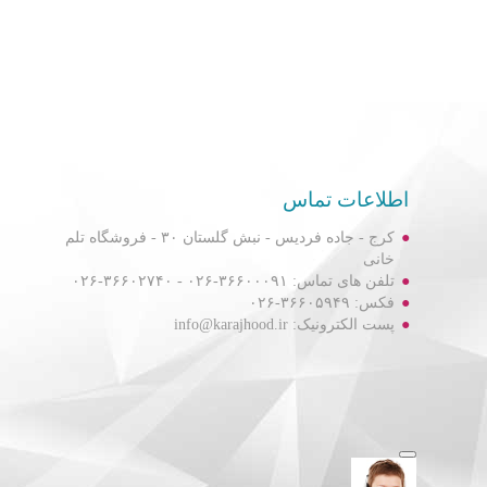
اطلاعات تماس
کرج - جاده فردیس - نبش گلستان ۳۰ - فروشگاه تلم
خانی
تلفن های تماس: ۳۶۶۰۰۰۹۱-۰۲۶ - ۳۶۶۰۲۷۴۰-۰۲۶
فکس: ۳۶۶۰۵۹۴۹-۰۲۶
پست الکترونیک: info@karajhood.ir