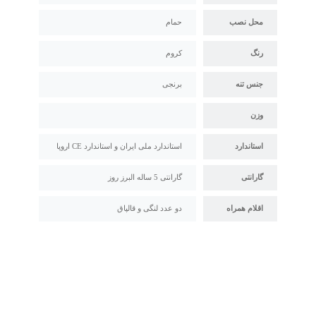
محل نصب
حمام
رنگ
کروم
جنس تنه
برنجی
وزن
استاندارد
استاندارد ملی ایران و استاندارد CE اروپا
گارانتی
گارانتی 5 ساله البرز روز
اقلام همراه
دو عدد لنگی و قالپاق