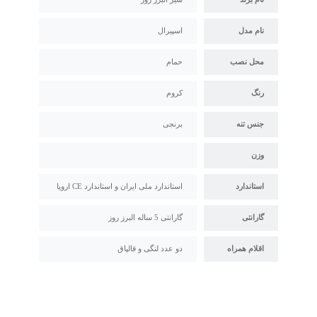
نام مدل
اسپیرال
محل نصب
حمام
رنگ
کروم
جنس تنه
برنجی
وزن
استاندارد
استاندارد ملی ایران و استاندارد CE اروپا
گارانتی
گارانتی 5 ساله البرز روز
اقلام همراه
دو عدد لنگی و قالپاق