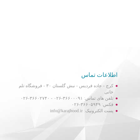
اطلاعات تماس
کرج - جاده فردیس - نبش گلستان ۳۰ - فروشگاه تلم
خانی
تلفن های تماس: ۳۶۶۰۰۰۹۱-۰۲۶ - ۳۶۶۰۲۷۴۰-۰۲۶
فکس: ۳۶۶۰۵۹۴۹-۰۲۶
پست الکترونیک: info@karajhood.ir