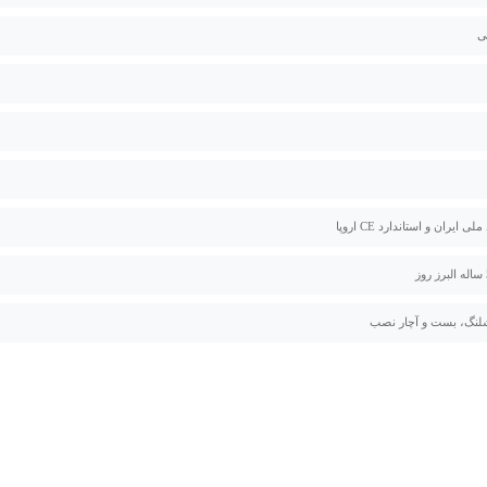
ی
لی ایران و استاندارد CE اروپا
لنگ، بست و آچار نصب