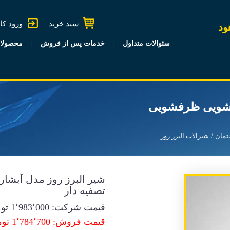
سبد خرید
ورود کا
ود
سئوالات متداول
خدمات پس از فروش
محصولا
فشویی ظرفشویی
تمان
شیرآلات البرز روز
شیر البرز روز مدل آبش
تصفیه دار
قیمت شرکت:
1٬983٬000
توم
قیمت فروش: 1٬784٬700 تومان