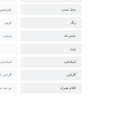
محل نصب
ظرفشوی
رنگ
کروم
جنس تنه
برنجی
وزن
استاندارد
استاندارد م
گارانتی
گارانتی 5 ساله البرز روز
اقلام همراه
دو عدد ش