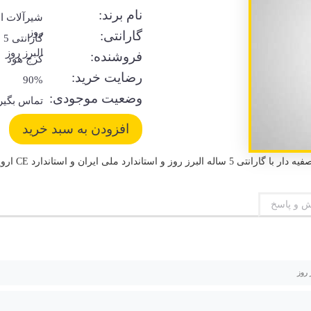
نام برند:
شیرآلات ال
روز
گارانتی:
گا
البرز روز
فروشنده:
کرج هود
رضایت خرید:
90%
وضعیت موجودی:
تماس بگیر
رد ملی ایران و استاندارد CE اروپا
 و پاسخ
 روز