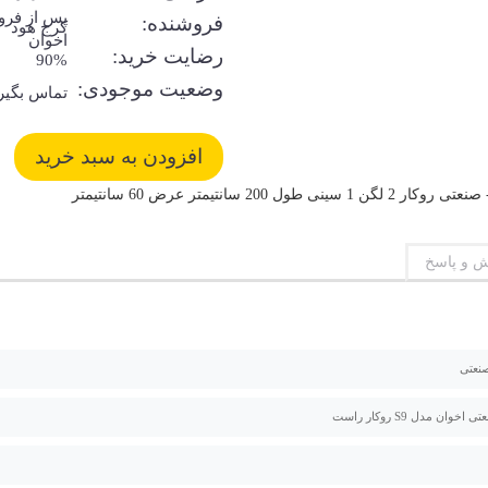
پس از فر
فروشنده:
کرج هود
اخوان
رضایت خرید:
90%
وضعیت موجودی:
تماس بگیر
 و پاسخ
صنعتی
خوان مدل S9 روکار راست