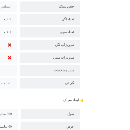
جنس سینک
استنلس استیل 304 - 18/10 ضخام
تعداد لگن
2 عدد
تعداد سینی
1 عدد
سرریز آب لگن
سرریز آب سینی
سایر مشخصات
گارانتی
120 ماه گارانتی پس از فروش اخوان
ابعاد سینک
طول
200 سانتیمتر
عرض
60 سانتیمتر