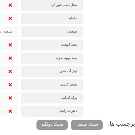
محل نصب شیر آب
جامایع
سیفون
سیفون م
تخته گوشت
سبد میوه شوی
نوار آب بندی
بست کابینت
برگه گارانتی
دفترچه راهنما
برچسب ها:
سینک صنعتی
سینک دولگنه