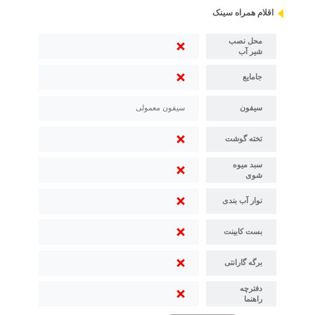
اقلام همراه سینک
محل نصب
شیر آب
جامایع
سیفون
سیفون معمولی
تخته گوشت
سبد میوه
شوی
نوار آب بندی
بست کابینت
برگه گارانتی
دفترچه
راهنما